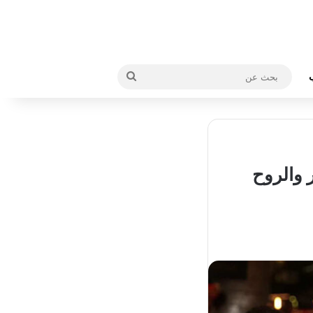
بحث
عن
 والروح