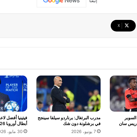
إتبعنا
‫X
 السوبر
مدرب البرتغال: برناردو سيلفا سينجح
فيتينيا أفضل لا
202 بين باريس سان
في برشلونة دون شك
أبطال أوروبا 2026-25
7 يونيو، 2026
30 مايو، 2026