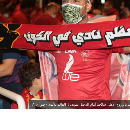
 وروح الأهلي سلاحنا أمام الدحيل بمونديال العالم للأندية - صور Afp