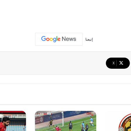
إتبعنا
‫X