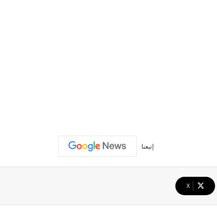
إتبعنا
‫X