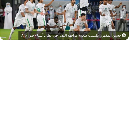
حسين المقهوي يكتشب صعوبة مواجهة النصر في أبطال آسيا - صور Afp