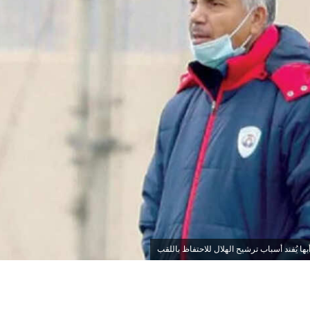
ا يُفند أسباب ترشيح الهلال للاحتفاظ باللقب