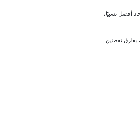
اد أفضل نسبيًا،
اجد حاليا في صدارة الدوري السعودي برصيد 24 نقطة، بفارق نقطتين