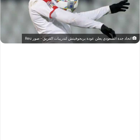
اتحاد جدة السعودي يعلن عودة بريجوفيتش لتدريبات الفريق - صور Reu