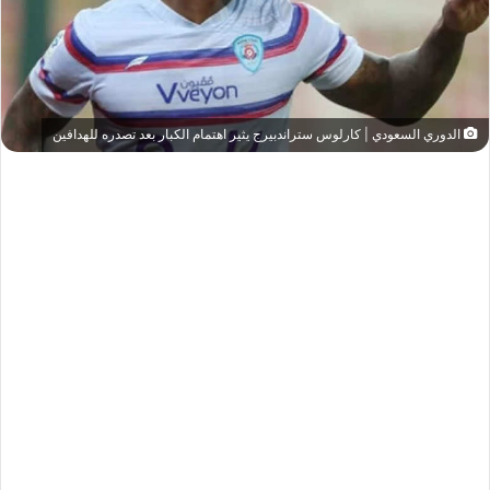
الدوري السعودي | كارلوس ستراندبيرج يثير اهتمام الكبار بعد تصدره للهدافين