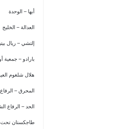
أبها – الوحدة
العدالة – الخليج
إلتشي – ريال بي
بارادو – جمعية أ
هلال شلغوم العي
المحرق – الرفاع
الحد – الرفاع ا
طاجكستان تحت 20 – سوريا تحت 20 (ودية