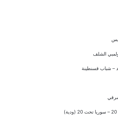
تيس
ولمبي الشلف
د – شباب قسنطينة
لشرقي
)