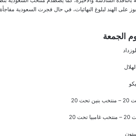
بالنافذة السادسة والأخيرة، كما يصطدم منتخب السعودية بنظير
فوز على الهند لبلوغ النهائيات، في حال فجرت السعودية مفاجأة
وم الجمعة
وزداد
هلال
يكو
حت 20
حت 20
بتون