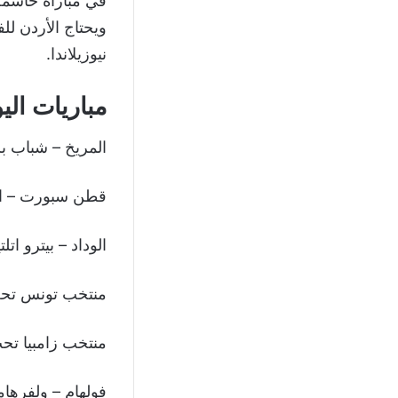
في مباراة حاسمة 
ويحتاج الأردن لل
نيوزيلاندا.
مباريات الي
المريخ – شباب بل
قطن سبورت – ال
الوداد – بيترو اتلت
منتخب تونس تحت 20 – منتخب بنين ت
منتخب زامبيا تحت 20 – منتخب غامبيا ت
فولهام – ولفرهام