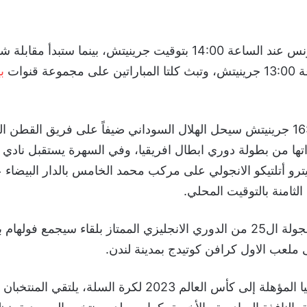
وستقام مباراة تونس عند الساعة 14:00 بتوقيت جرينيتش، بينما ستبد
عة قنوات
ب
وفي الساعة 16:00 جرينيتش سيحل الهلال السوداني ضيفاً على فريق القطن 
ها من بطولة دوري ابطال افريقيا، وفي السهرة يستقبل نادي ال
ترو أتلتيكو الانجولي على مركب محمد الخامس بالدار البيضاء 
وتفتتح مباريات الجولة ال25 من الدوري الانجليزي الممتاز بلقاء سيجمع فولها
ملعب الاول كرافن كوتيدج بمدينة لندن.
وفي تصفيات أسيا المؤهلة إلى كأس العالم 2023 لكرة السلة، ي