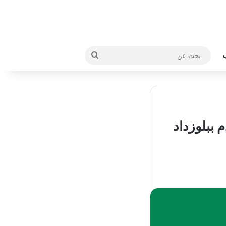
بحث
عن
 ببلوزداد