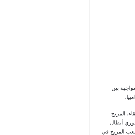
ت كأس أمم أفريقيا للشباب تحت 20 عاماً بمواجهة بين
بيا.
ء، المريخ
دوري أبطال
ملعب المريخ في