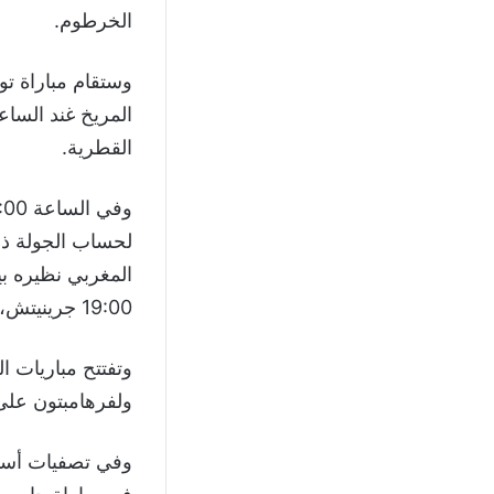
الخرطوم.
المريخ غند الساعة 13:00 جرينيتش، وتبث كلتا المباراتين على مجمو
القطرية.
لحساب الجولة ذات
المغربي نظيره بي
19:00 جرينيتش، الثامنة بالتوقيت المحلي.
ولفرهامبتون على 