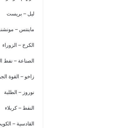
ليل – بريست
ماينتس – مونشنج
الكرخ – الزوراء
الصناعة – نفط ا
زاخو – القوة الجو
نوروز – الطلبة
النفط – كربلاء
القادسية – الكوي