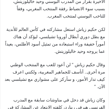
الاخيرة بقرار من المدرب البوسني وحيد خاليلوزيتش،
بسبب سوء الانضباط رفقة المنتخب المغربي، وفقاً
للناخب البوسني لمنتخب المغرب.
لكن حكيم زياش استغل مشاركته في كأس العالم للأندية
مع بطل دوري أبطال أوروبا تشيلسي، ليؤكد أن هناك
أموراً خفيفة وراء استبعاده من تمثيل أسود الأطلس، بعيداً
عما يروجه وحيد خاليلوزيتش.
وقال حكيم زياش ” لن أعود للعب مع المنتخب الوطني
مرة أخرى.. أتأسف للجماهير المغربية، ولكنني اعرف
كيف تدار الأمور، و سأركز على مشواري مع تشيلسي بعد
الآن. ”
وكان زياش قد دخل في مناوشات سابقة مع المدرب
الفرنسي هيرفي رينارد، كلفته الابتعاد عن المشاركة في