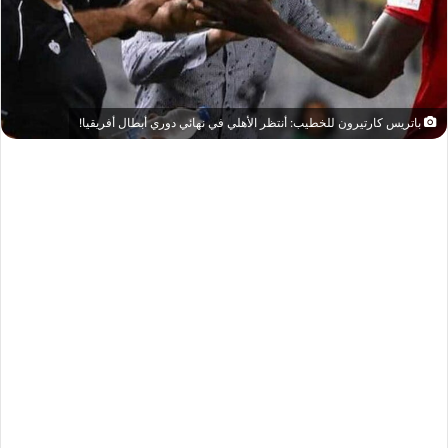
باتريس كارتيرون للخطيب: أنتظر الأهلي في نهائي دوري أبطال أفريقيا!