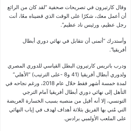
وقال كارتيرون في تصريحات صحفية
“
لقد كان من الرائع
أن أعمل معك، شكرًا على الوقت الذي قضيناه معًا، أنت
رجل عظيم، ورئيس ناد عظيم
”
.
وأستدرك
“
أتمنى أن نتقابل في نهائي دوري أبطال
أفريقيا
”
.
ودرب باتريس كارتيرون البطل القياسي للدوري المصري
ولدوري أبطال أفريقيا (41 و8 -على الترتيب)
“
الأهلي
”
لمدة خمسة أشهر فقط خلال عام
2018
، ورغم نجاحه في
التأهل إلى نهائي دوري أبطال أفريقيا آمام الترجي
التونسي، إلا أنه أقيل من منصبه بسبب الخسارة العريضة
التي مُني بها الفريق بثلاثة أهداف لهدف في إياب النهائي
على الملعب الأولمبي برادس.